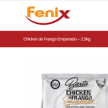
Chicken de Frango Empanado – 2,5kg