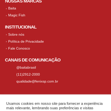
NOSSAS MARCAS
Baita
Magic Fish
INSTITUCIONAL
Sobre nós
Política de Privacidade
Fale Conosco
CANAIS DE COMUNICAÇÃO
@baitabrasil
(11)2912-2000
qualidade@fenixsp.com.br
Usamos cookies em nosso site para fornecer a experiência
Todos os direitos reservados 2023 - Grupo
mais relevante, lembrando suas preferências e visitas