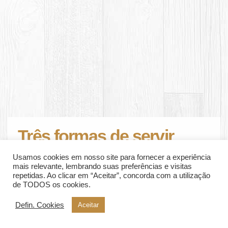
Três formas de servir
empanados como
Usamos cookies em nosso site para fornecer a experiência
petisco
mais relevante, lembrando suas preferências e visitas
repetidas. Ao clicar em “Aceitar”, concorda com a utilização
de TODOS os cookies.
Três deliciosas formas de servir
empanados como petisco para os seus
Defin. Cookies
Aceitar
convidados que chegaram de surpresa.